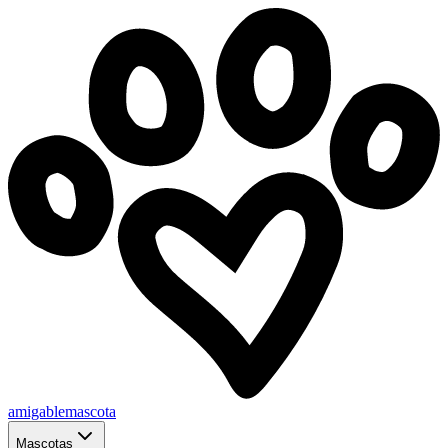
amigablemascota
Mascotas