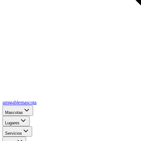
amigablemascota
Mascotas
Lugares
Servicios