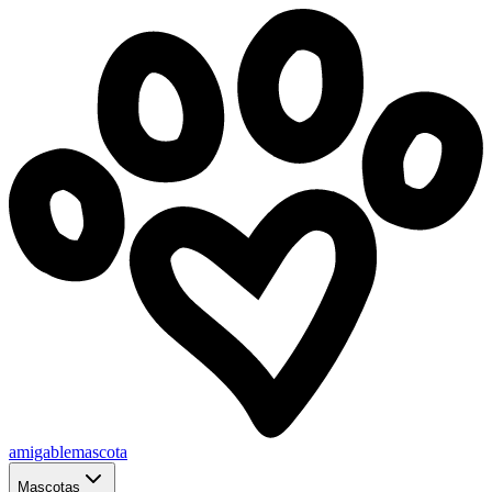
amigablemascota
Mascotas