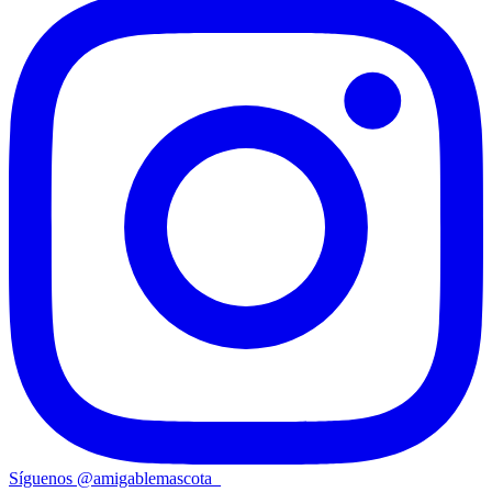
Síguenos
@
amigablemascota_