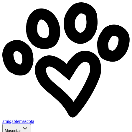
amigablemascota
Mascotas