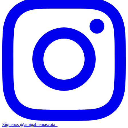
Síguenos
@
amigablemascota_