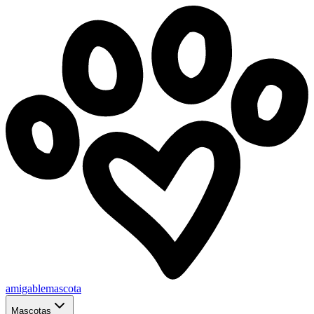
amigablemascota
Mascotas