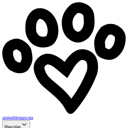
amigablemascota
Mascotas