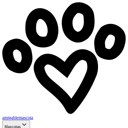
amigablemascota
Mascotas