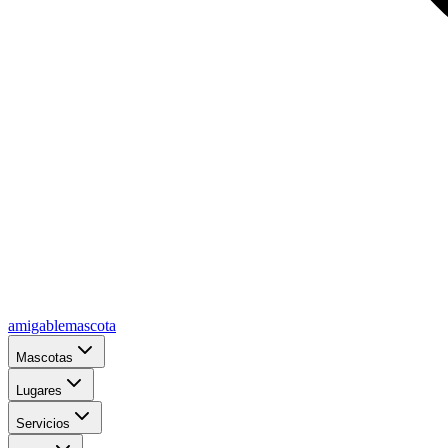
amigablemascota
Mascotas
Lugares
Servicios