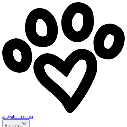
amigablemascota
Mascotas