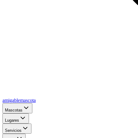
amigablemascota
Mascotas
Lugares
Servicios