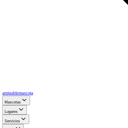
amigablemascota
Mascotas
Lugares
Servicios