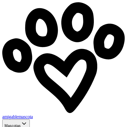
amigablemascota
Mascotas