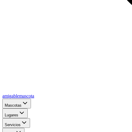
amigablemascota
Mascotas
Lugares
Servicios