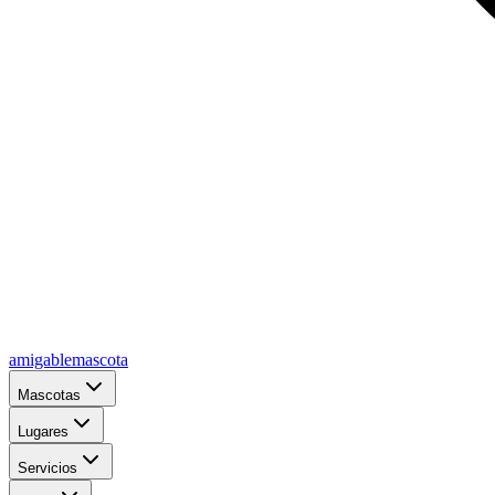
amigablemascota
Mascotas
Lugares
Servicios