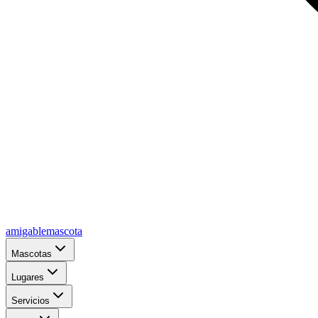
amigablemascota
Mascotas
Lugares
Servicios