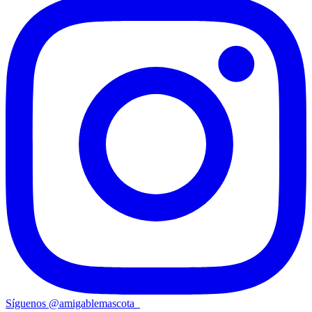
Síguenos
@
amigablemascota_