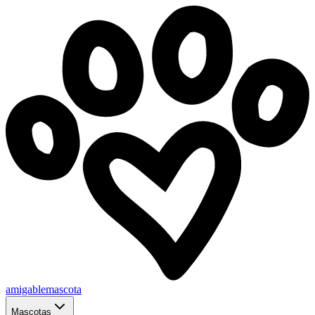
amigablemascota
Mascotas