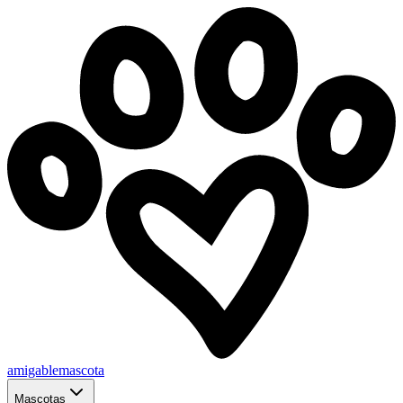
amigablemascota
Mascotas