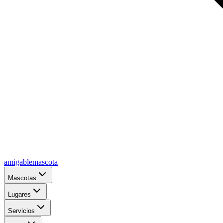
amigablemascota
Mascotas
Lugares
Servicios