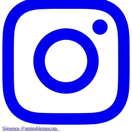
Síguenos
@
amigablemascota_