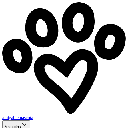
amigablemascota
Mascotas