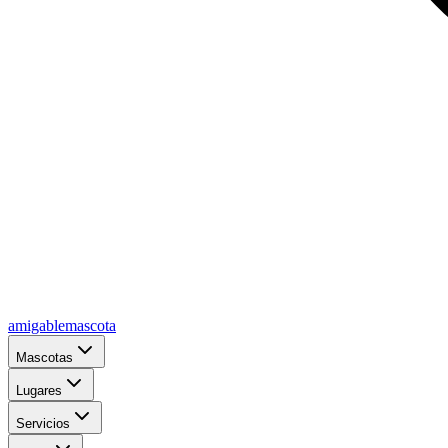
amigablemascota
Mascotas
Lugares
Servicios