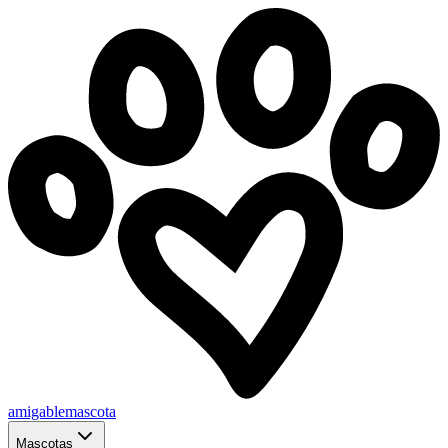
amigablemascota
Mascotas