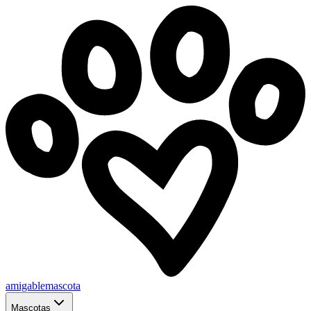
amigablemascota
Mascotas