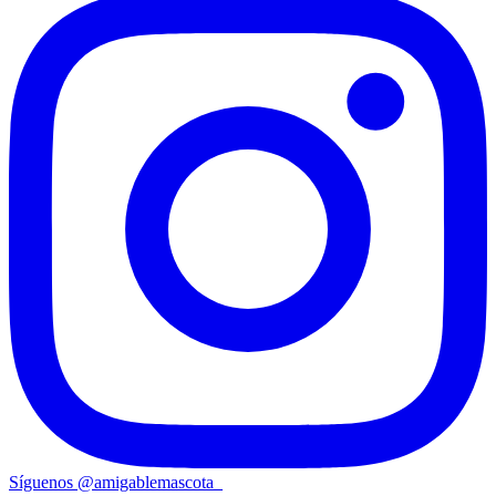
Síguenos
@
amigablemascota_