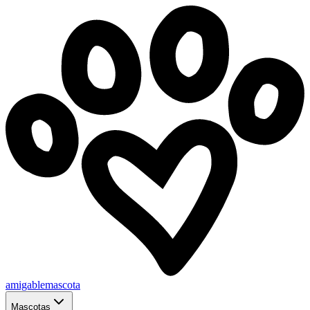
amigablemascota
Mascotas