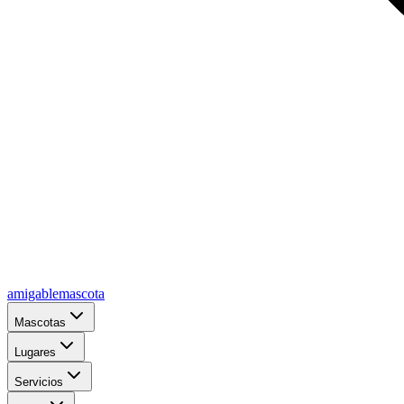
amigablemascota
Mascotas
Lugares
Servicios