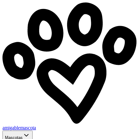
amigablemascota
Mascotas