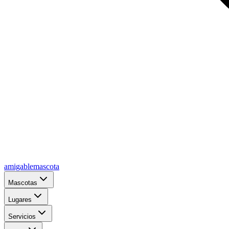
amigablemascota
Mascotas
Lugares
Servicios