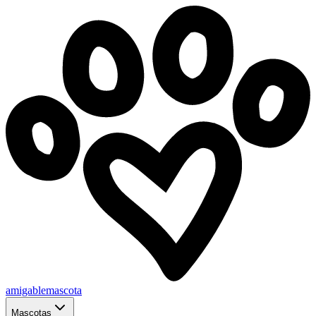
amigablemascota
Mascotas