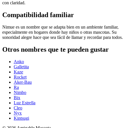
con claridad.
Compatibilidad familiar
Nimue es un nombre que se adapta bien en un ambiente familiar,
especialmente en hogares donde hay niños o otras mascotas. Su
sonoridad alegre hace que sea fácil de llamar y recordar para todos.
Otros nombres que te pueden gustar
Anko
Galletita
Kaze
Rocket
Aker-Bau
Ra
Nimbo
Bix
Luz Estrella
Cleo
Nyx
Kintsugi
©
2026
Amigable Mascota