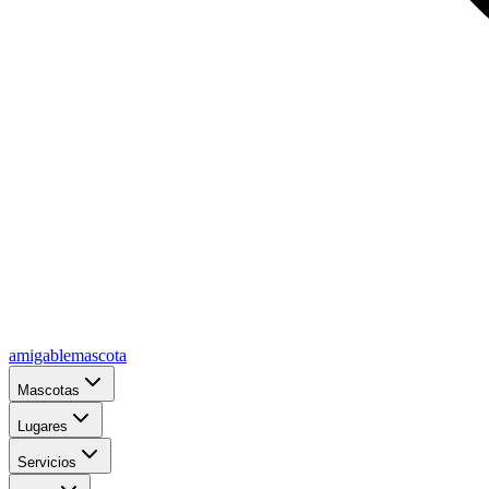
amigablemascota
Mascotas
Lugares
Servicios