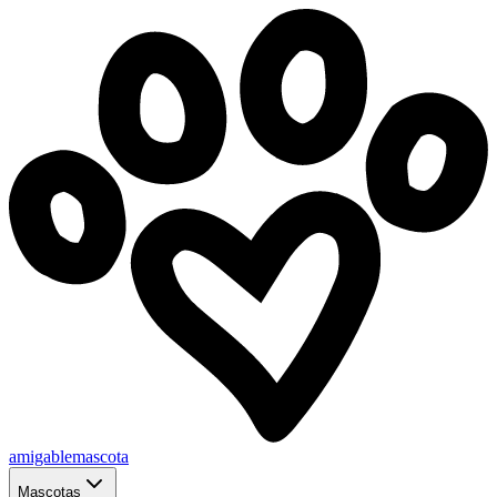
amigablemascota
Mascotas