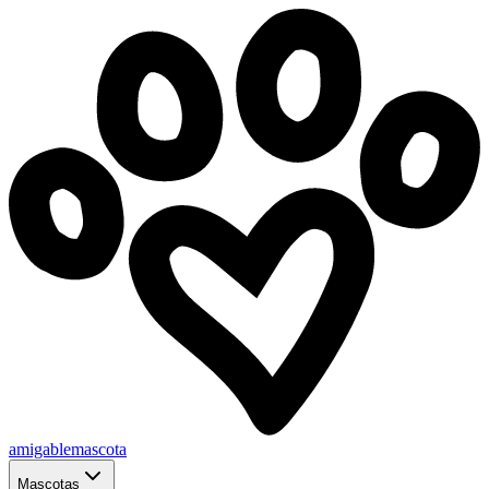
amigablemascota
Mascotas