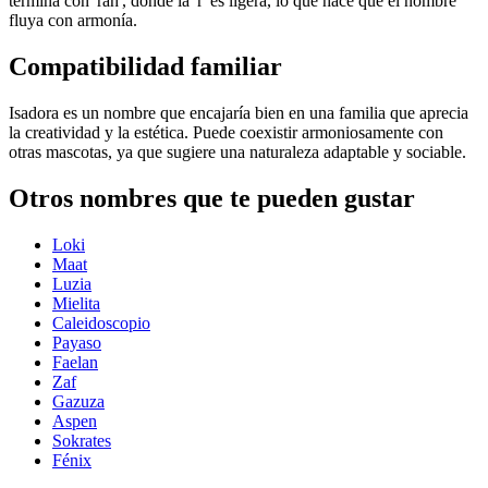
termina con 'rah', donde la 'r' es ligera, lo que hace que el nombre
fluya con armonía.
Compatibilidad familiar
Isadora es un nombre que encajaría bien en una familia que aprecia
la creatividad y la estética. Puede coexistir armoniosamente con
otras mascotas, ya que sugiere una naturaleza adaptable y sociable.
Otros nombres que te pueden gustar
Loki
Maat
Luzia
Mielita
Caleidoscopio
Payaso
Faelan
Zaf
Gazuza
Aspen
Sokrates
Fénix