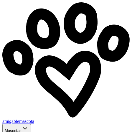
amigablemascota
Mascotas