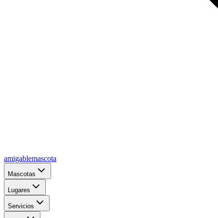
amigablemascota
Mascotas
Lugares
Servicios