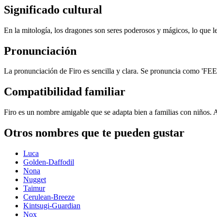
Significado cultural
En la mitología, los dragones son seres poderosos y mágicos, lo que le 
Pronunciación
La pronunciación de Firo es sencilla y clara. Se pronuncia como 'FEE-ro
Compatibilidad familiar
Firo es un nombre amigable que se adapta bien a familias con niños. 
Otros nombres que te pueden gustar
Luca
Golden-Daffodil
Nona
Nugget
Taimur
Cerulean-Breeze
Kintsugi-Guardian
Nox