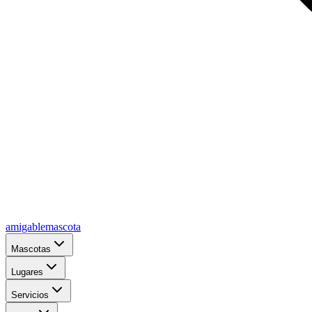
amigablemascota
Mascotas
Lugares
Servicios