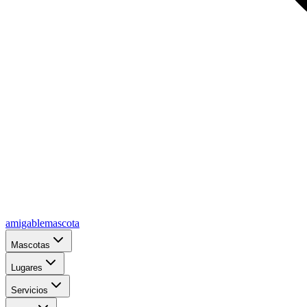
amigablemascota
Mascotas
Lugares
Servicios