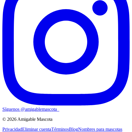
Síguenos
@
amigablemascota_
©
2026
Amigable Mascota
Privacidad
Eliminar cuenta
Términos
Blog
Nombres para mascotas