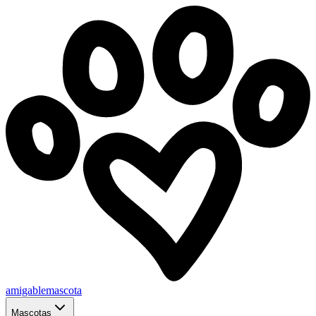
amigablemascota
Mascotas