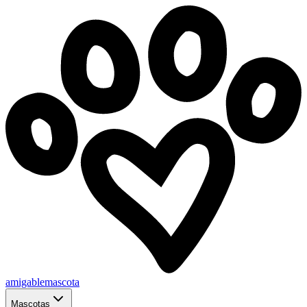
amigablemascota
Mascotas