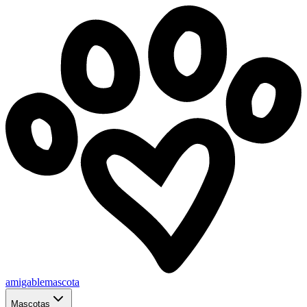
amigablemascota
Mascotas