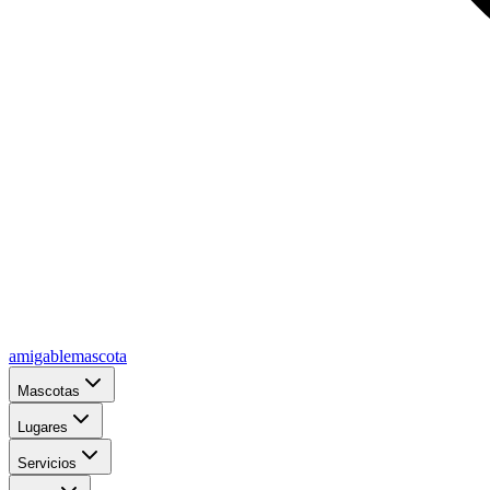
amigablemascota
Mascotas
Lugares
Servicios