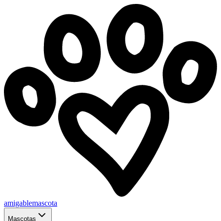
amigablemascota
Mascotas