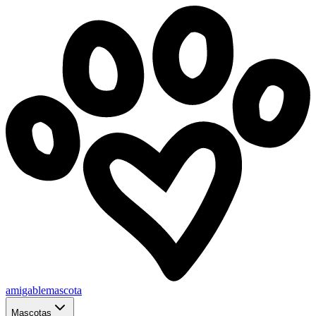
amigablemascota
Mascotas