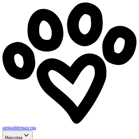
amigablemascota
Mascotas