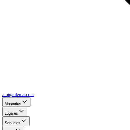
amigablemascota
Mascotas
Lugares
Servicios