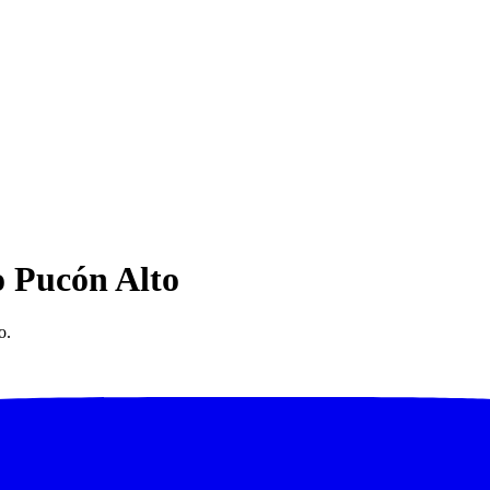
o Pucón Alto
o.