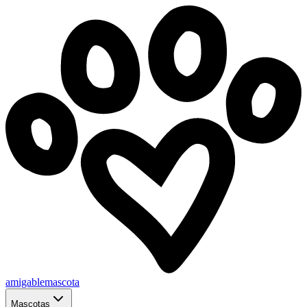
amigablemascota
Mascotas