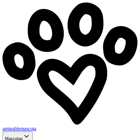
amigablemascota
Mascotas