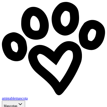
amigablemascota
Mascotas