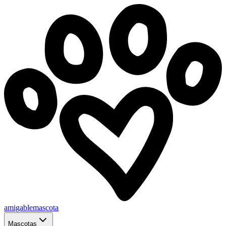
amigablemascota
Mascotas