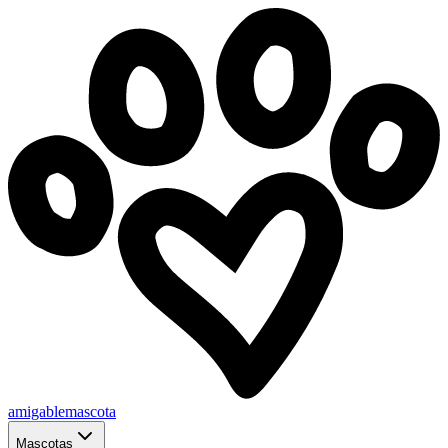
amigablemascota
Mascotas