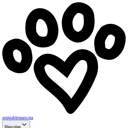
amigablemascota
Mascotas