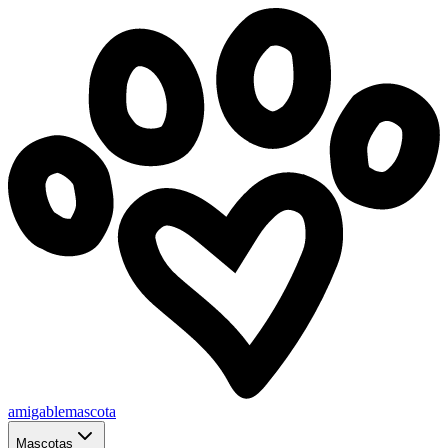
amigablemascota
Mascotas