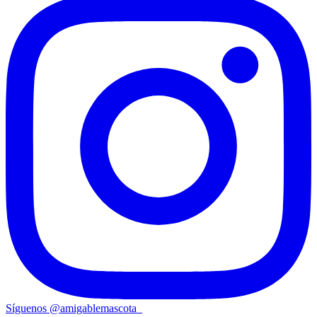
Síguenos
@
amigablemascota_