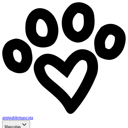
amigablemascota
Mascotas