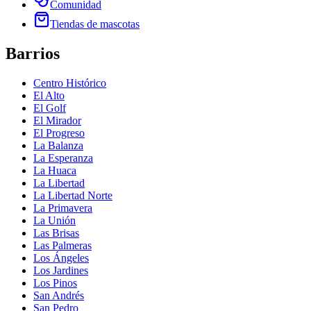
Comunidad
Tiendas de mascotas
Barrios
Centro Histórico
El Alto
El Golf
El Mirador
El Progreso
La Balanza
La Esperanza
La Huaca
La Libertad
La Libertad Norte
La Primavera
La Unión
Las Brisas
Las Palmeras
Los Ángeles
Los Jardines
Los Pinos
San Andrés
San Pedro